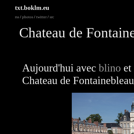
txt.boklm.eu
rss
/
photos
/
twitter
/
src
Chateau de Fontain
Aujourd'hui avec
blino
et
Chateau de Fontainebleau